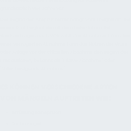
ohne abweichende Vereinbarung für Bauwerke
grundsätzlich vier Jahre vor.
Der Beginn der Anspruchsfrist hängt vom Ereignis ab. Bei
einem Kauf beginnt sie mit dem Lieferdatum. Bei
Werkverträgen nach VOB zählt das Abnahmedatum. Bei
einer verzögerten Abnahme kann das Nutzen der Ware
oder Anlage vor der offiziellen Abnahme den Beginn der
Frist auslösen, bekannt als "Fiktive Abnahme" oder
"Stillschweigende Abnahme".
ES KÖNNEN VERSCHIEDENE ARTEN
VON MÄNGELN AUFTRETEN WIE:
Erfüllungsanspruch
Sachmangel