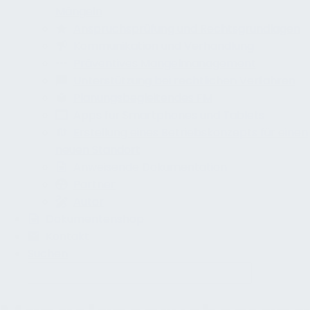
Mängeln
Anspruchsprüfung und Rechtsgrundlagen
Kommunikation und Verhandlung
Präventives Mangelmanagement
Unterstützung bei rechtlichen Verfahren
Planungsbegleitendes FM
Apps für Smartphones und Tablets
Erstellung eines Betriebskonzepts für einen
neuen Standort
Anweisende Dokumentation
Partner
Autor
Dokumentenshop
Kontakt
Suchen