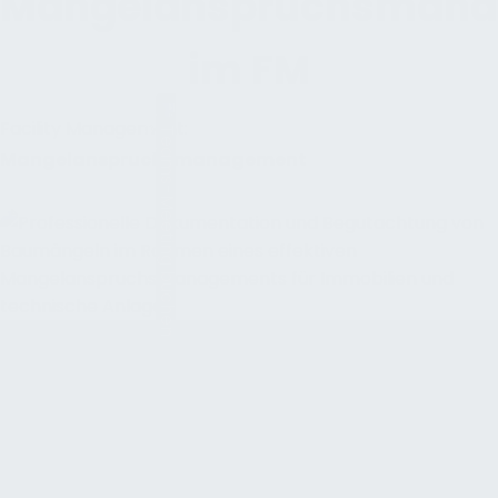
Mangelanspruchsman
im FM
Facility Management:
Teams-Meeting buchen
Mangelanspruchsmanagement
MANGELANSPRUCHSMANAGEMENT SICHERT
ANSPRÜCHE UND SETZT DIESE DURCH
Mängel an Gebäuden, Anlagen oder
Dienstleistungen sind im Facility Management keine
Seltenheit. Sie können den Betrieb beeinträchtigen,