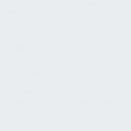
nach Bauabnahme, sofern eine bauaufsichtliche
Anforderung besteht). Hierbei überprüft ein
Sachverständiger die betreffenden Anlagen, und
festgestellte Mängel werden beanstandet.
ABLAUF:
Eingang Mangelmeldung
Prüfung Anspruchsfristen
Prüfung ob Mangel durch unsachgemäße Nutzung
oder Dritte verursacht wurde
Verschleißteile (z.B. Filter, Keilriemen) prüfen
Wartungen durchgeführt? (Wichtig bei erweiterter
Gewährleistung nach VOB!)