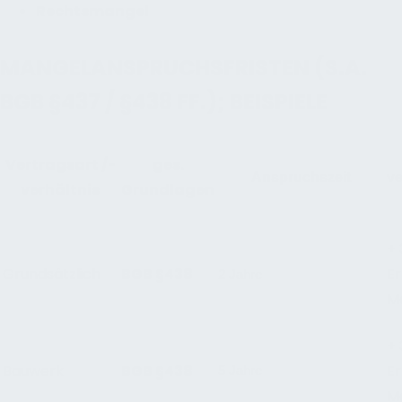
Rechtsmangel
MANGELANSPRUCHSFRISTEN (S.A.
BGB §437 / §438 FF.); BEISPIELE
Vertragsart /-
ges.
Anspruchszeit
v
verhältnis
Grundlagen
+ 
Grundsätzlich
BGB §438
E
2 Jahre
M
+ 
Bauwerk
BGB §438
E
5 Jahre
M