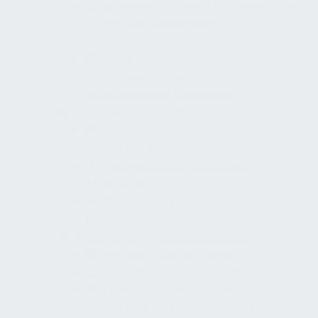
Mängelerfassung & Dokumentation
Fristenüberwachung &
Anspruchssicherung
Verantwortungszuordnung
Kommunikation
Auftragnehmer/Beteiligte
Managementprinzipien
Mängelidentifikation & Meldung
Doku & Beweissicherung
Vertragliche & rechtliche
Absicherung
Nachverfolgung bis
Mängelbeseitigung
Typische Anwendungsbereiche
Gebäudehülle & Ausbau
Technische Anlagen & Systeme
Funktionsmängel im Betrieb
Doku- & Übergabemängel