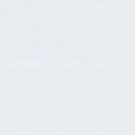
GEWÄHRLEISTUNG), GARANTIE,
FRISTEN
Häufig verwendet man die Begriffe Gewährleistung und
Garantie, ohne genau zu wissen, was sie bedeuten.
Mängelhaftung nach dem Schuldrecht besagt, dass der
Verkäufer für Mängel haftet, die während der
gesetzlichen Mangelanspruchsfrist auftreten. In dieser
Zeit muss der Verkäufer beweisen, dass der Mangel nicht
vorlag. Wenn der Verkäufer einen Mangel „arglistig“
verschwiegen hat, verlängert sich die Mängelhaftung.