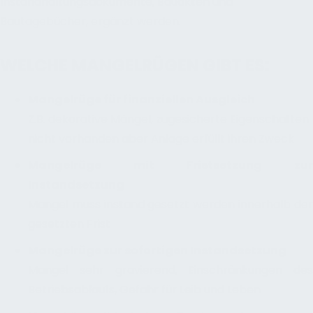
Instandhaltungsdokumente, Bauakten und
Bautagebücher, ergänzt werden.
WELCHE MANGELRÜGEN GIBT ES:
Mangelrüge für finanziellen Ausgleich
Z.B. dekorative Mängel, zugesicherte Eigenschaften
nicht vorhanden aber Anlage erfüllt ihren Zweck
Mangelrüge mit Fristsetzung zur
Instandsetzung
Mangel muss instand gesetzt werden innerhalb der
gesetzten Frist
Mangelrüge zur sofortigen Instandsetzung
Mangel sehr gravierend, Einschränkungen des
Betriebsablaufs, Gefahr für Leib und Leben