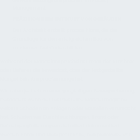
PRÄZISION BEIM ENTWURF VON GEBÄUDEN
Der Architekt erstellt präzise Pläne, die die
Grundlage für den erfolgreichen Bau von
modernen Gebäuden bilden.
Während der Mangelanspruchsfrist trägt der Errichter
oder Lieferer die Beweislast, dass der festgestellte
Mangel kein Anspruchsmangel ist.
Wir raten jedoch zu einer sorgfältigen Beweissicherung,
besonders wenn der festgestellte Mangel mögliche
weitere Schäden an Anlagen oder Bauteilen verursacht
hat. Schäden wie Durchfeuchtungen, Brand oder
Betriebsausfälle müssen detailliert dokumentiert
werden. Fotos und Messprotokolle, beispielsweise von