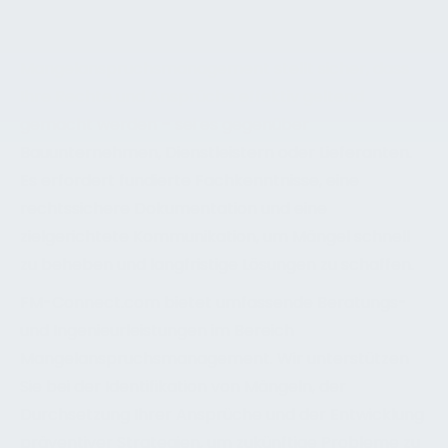
die Nutzungsqualität mindern und erhebliche
Kosten verursachen. Ein professionelles
Mangelanspruchsmanagement stellt sicher, dass
Ihre Rechte und Ansprüche effektiv geltend
gemacht werden – sei es gegenüber
Bauunternehmen, Dienstleistern oder Lieferanten.
Es erfordert fundierte Fachkenntnisse, eine
rechtssichere Dokumentation und eine
zielgerichtete Kommunikation, um Mängel schnell
zu beheben und langfristige Lösungen zu schaffen.
FM-Connect.com bietet umfassende Beratungs-
und Ingenieurleistungen im Bereich
Mangelanspruchsmanagement. Wir unterstützen
Sie bei der Identifikation von Mängeln, der
Durchsetzung Ihrer Ansprüche und der Entwicklung
präventiver Strategien, um zukünftige Probleme zu