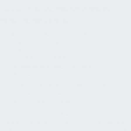
ERKENNUNG VON MÄNGELN AUF
MANGELANSPRUCH
DETAILLIERTE BETRACHTUNG DER
BAUPLANUNG
Eine genaue Betrachtung der Planungsdetails
ermöglicht eine fundierte
Entscheidungsfindung im Bauwesen.
Bevor eine Instandsetzung beauftragt wird, müssen dem
Instandsetzer Informationen über bestehende Fristen
für Mängelansprüche mitgeteilt werden. Anschließend