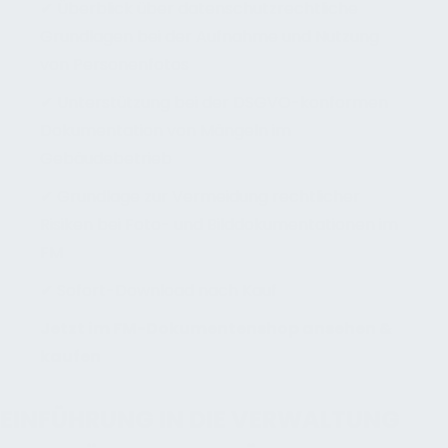
✔ Überblick über datenschutzrechtliche
Grundlagen bei der Aufnahme und Nutzung
von Personenfotos
✔ Unterstützung bei der DSGVO-konformen
Dokumentation von Mängeln im
Gebäudebetrieb
✔ Grundlage zur Vermeidung rechtlicher
Risiken bei Foto- und Bilddokumentationen im
FM
✔ Sofort-Download nach Kauf
Jetzt im FM-Dokumentenshop ansehen &
kaufen
EINFÜHRUNG IN DIE VERWALTUNG