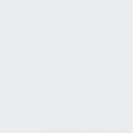
Mängelindikatoren
Soll-Ist-Abweichungen
Störungen, Ausfälle &
Funktionsbeeinträchtigungen
Fehlerhafte Unterlagen
Risiken & Steuerung
Versäumte Gewährleistungsfristen
Unklare Verantwortlichkeiten
Wiederkehrende Mängel
Anspruchssicherung &
Risikominimierung
Strategie
Konzepte
Mängel-, Mangelanspruchs- und
Gewährleistungskonzept
Kaufvertrag
Vereinbarte Beschaffenheit
Vorausgesetzter Verwendungszweck