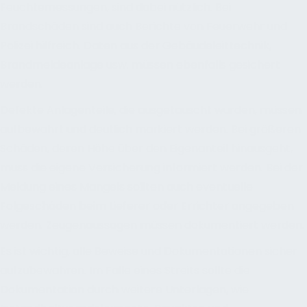
Feuchtemessungen, sind dabei nützlich. Bei
Brandschäden sind auch Berichte von Feuerwehr und
Polizei hilfreich. Daten aus der Gebäudeleittechnik,
Brandmeldeanlage usw. müssen ebenfalls gesichert
werden.
Defekte Anlagenteile, die ausgetauscht wurden, müssen
aufbewahrt und deutlich markiert werden. Bei größeren
Schäden, deren Höhe über den Eigenanteil hinausgeht,
muss die eigene Versicherung informiert werden. Bei der
Meldung eines Mangels sollten auch eventuelle
Folgeschäden beim Lieferer oder Errichter angegeben
werden. Zeugenaussagen müssen dokumentiert werden.
Es ist wichtig, alle Beweise und Dokumentationen sicher
aufzubewahren. Im Falle eines Streits sollte die
Dokumentation durch weitere Unterlagen, wie