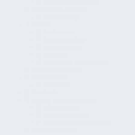
Werklieferungsvertrag
Mängel nach Anspruch
Mangelanzeige
Glossar
Fachmessen
Fachzeitschriften
Marktübersicht
Verbände
Ausbildung / Weiterbildung
Standortverlagerung
Ausschreibung
Kalkulation
Standards
Mängel- & Anspruchsarten
Offene Mängel
Verdeckte Mängel
Gewährleistungsansprüche
Zentrale Elemente