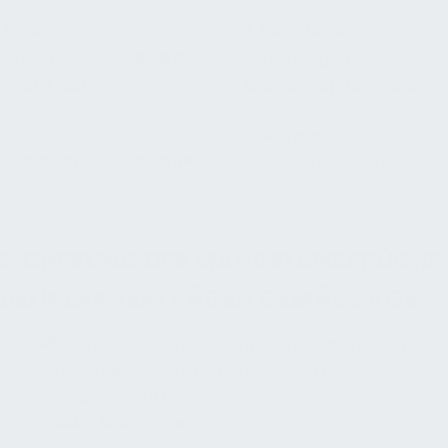
Finanzielle
3 Jahre unabhängig
Ansprüche
BGB §199
von etwaigen
nach Entstehen
Mangelanspruchfristen
je nach gegebener
Garantien
BGB §443
Verpflichtung (Leistung,
Dauer)
SICHERUNG DER MANGELANSPRÜCHE
BEI WERKVERTRÄGEN GEMÄSS VOB