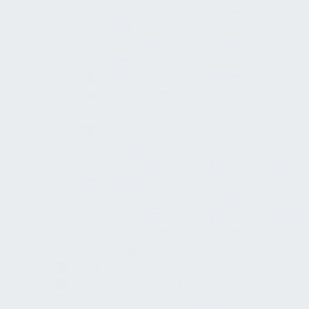
Gewöhnlicher Verwendungszweck /
gewöhnliche Beschaffenheit
Montagefehler / fehlerhafte
Montageanleitung
Falsch- / Zuweniglieferung
Mangelverdacht
Gefahrübergang
Einwendungen des Verkäufers
Rechtsmangel
Gewährleistungsrechte des Käufers
Werkvertrag
Mangelhaftigkeit des Werkes
Gewährleistungsrechte des Bestellers
Einwendungen des Verkäufers
Mitbestimmung
Qualifizierung
Energiemanagement
Konzept der Transformation