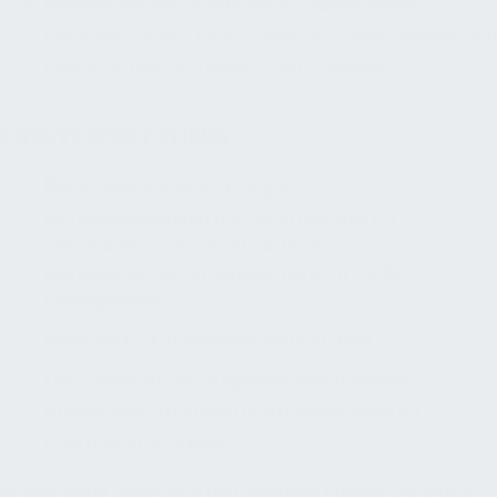
Mangelrüge mit Androhung Ersatzvornahme
Eskalation wenn Firma gesetzte Fristen verstreichen
lassen hat oder sich weigert tätig zu werden
FRISTENSETZUNG
EFFIZIENTE AUFGABENABWICKLUNG
Das Abhaken von Aufgaben gewährleistet
präzise und strukturierte Arbeitsabläufe für
optimale Ergebnisse.
Es gibt keine gesetzlich festgelegten Fristen. Dennoch