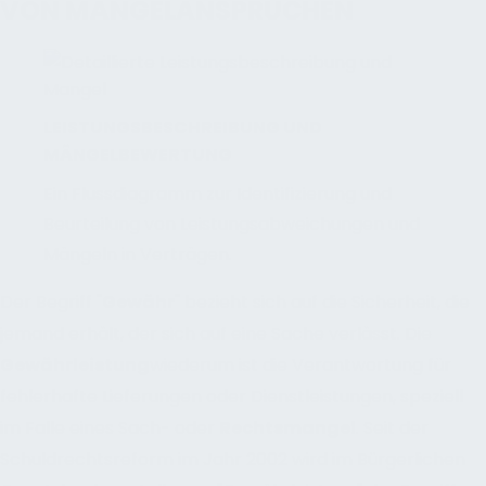
VON MÄNGELANSPRÜCHEN
LEISTUNGSBESCHREIBUNG UND
MÄNGELBEWERTUNG
Ein Flussdiagramm zur Identifizierung und
Beurteilung von Leistungsabweichungen und
Mängeln in Verträgen.
Der Begriff "
Gewähr
" bezieht sich auf die Sicherheit, die
jemand erhält, der sich auf eine Sache verlässt. Die
Gewährleistung
wiederum ist die Verantwortung für
fehlerhafte Lieferungen oder Dienstleistungen, speziell
im Falle eines Sach- oder
Rechtsmangel
. Seit der
Schuldrechtsreform im Jahr 2002 wird im Bürgerlichen