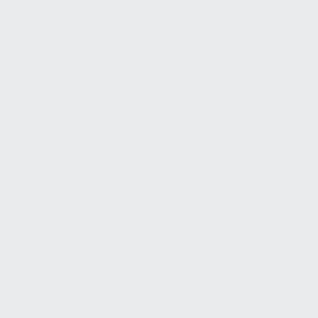
Die Endsumme dient als Berechnungsgrundlage. Diese
Bürgschaften, auch als Avale bekannt, können in Form
von Bargeld als
Sicherheitseinbehalt
hinterlegt
werden. In diesem Fall müssen die Gelder auf
insolvenzgeschützten Konten geführt werden.
Ein Tipp:
Avale
müssen sicher und leicht auffindbar
gelagert werden. Bevor die Fristen ablaufen, ist es
ratsam, die betreffenden Anlagen zu inspizieren. Diese
Inspektionen sollten 1-2 Monate vor Ende der
Mängelanspruchsfrist durch die Instandhaltung,
möglicherweise zusammen mit den Errichterfirmen,
durchgeführt werden. Es kommt vor, dass
Errichterfirmen auch mit der Instandhaltung beauftragt
werden. In diesem Fall sollte bei der Inspektion auch eine
dritte Partei anwesend sein. Ein besonderer Fokus liegt
auf der ersten
PVO-Wiederholungsprüfung
(3 Jahre