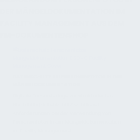
DER MÄNGELDOKUMENTATION IM
FACILITY MANAGEMENT AUS DEM
FM-DOKUMENTENSHOP
DATENSCHUTZ BEI PERSONENFOTOS IN DER
MÄNGELDOKUMENTATION
Digitale Fachunterlage zur strukturierten
Einordnung datenschutzrechtlicher
Anforderungen bei der Verwendung von
Personenfotos in der Mängeldokumentation
im Facility Management.