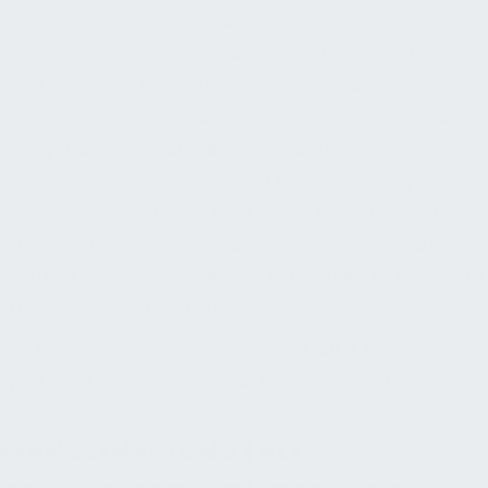
Gewährleistung oder möglicherweise eine Garantie
besteht. Wenn ja, müssen die Lieferanten, Errichter oder
Hersteller diese Mängel beseitigen oder die
Reparaturkosten übernehmen. Sie werden nach einer
Mangelrüge
tätig. Aus diesem Grund ist ein
Mangelanspruchsmanagement für jedes Facility
Management unerlässlich, da es das Budget schont. Ein
effektives Mangelanspruchsmanagement kann auch
dazu beitragen, systematische Fehler oder mangelhafte
Errichterfirmen zu identifizieren.
Das Mangelanspruchsmanagement nutzt Erfahrungen,
spart Geld und verbessert die Betriebssicherheit.
MÄNGELHAFTUNG (ALT: