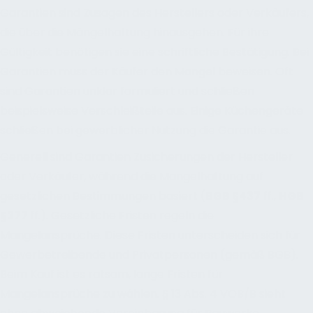
Garantien sind Zusagen des Herstellers oder Verkäufers,
die über die Mängelhaftung hinausgehen. Für ihre
Gültigkeit benötigen sie eine schriftliche Bestätigung. Bei
Garantien muss der Käufer den Mangel beweisen. Oft
sind Garantien unklar formuliert und schließen
beispielsweise Verschleißteile aus. Einige Küchengeräte
schließen bei gewerblicher Nutzung die Garantie aus.
Generell sind Garantien Zusicherungen der Hersteller
oder Verkäufer, während die Mangelhaftung auf
gesetzlichen Bestimmungen basiert (
BGB §437
ff.,
HGB
§377
ff.). Gesetzliche Fristen regeln die
Mangelansprüche. Diese Fristen unterscheiden sich für
Gewerbetreibende und Privatpersonen (gemäß BGB).
Beim Kauf ist es ratsam, lange Fristen für
Mangelansprüche zu wählen. § 13 Abs. 4 VOB/B sieht