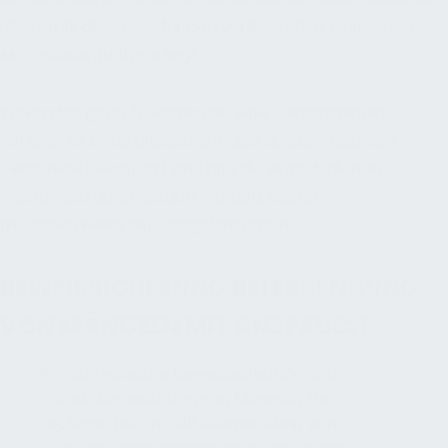
überprüft dieser, ob für den vorliegenden Mangel ein
Mangelanspruch vorliegt.
Wenn dies geprüft wurde und eine Anspruchsfrist
vorliegt, es keine unsachgemäße Nutzung gab, alle
Verschleißteile intakt sind und die erforderlichen
Wartungen durchgeführt wurden, besteht
möglicherweise ein Mangelanspruch.
BEWEISSICHERUNG BEI ERKENNUNG
VON MÄNGELN MIT ANSPRUCH