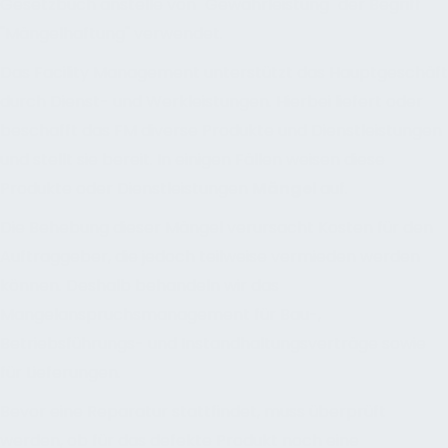
Gesetzbuch anstelle von "Gewährleistung" der Begriff
"Mängelhaftung" verwendet.
Das Facility Management unterstützt das Hauptgeschäft
durch Dienst- und Werkleistungen. Hierbei liefert oder
beschafft das FM diverse Produkte und Dienstleistungen
und stellt sie bereit. In einigen Fällen weisen diese
Produkte oder Dienstleistungen
Mängel
auf.
Die Behebung dieser Mängel verursacht Kosten für den
Auftraggeber, die jedoch teilweise vermieden werden
können. Deshalb behandeln wir das
Mangelanspruchsmanagement für Bau-,
Betriebsführungs- und Instandhaltungsverträge sowie
für Lieferungen.
Bevor eine Reparatur stattfindet, muss überprüft
werden, ob für das defekte Produkt noch eine