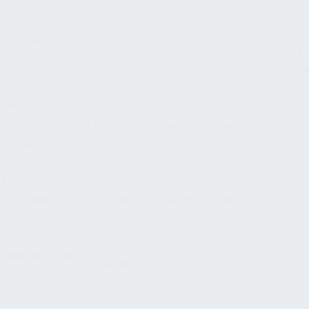
+ 
Werkvertrag
BGB §438
E
5 Jahre
nach VOB
M
Miet- und
Leasingverträge
BGB diverse
während Laufzeit
mobil
Mietverträge
Immobilien
BGB diverse
während Laufzeit
Wohnungen
Mietverträge
BGB diverse
Immobilien
während Laufzeit
/evtl. HGB
Gewerbe