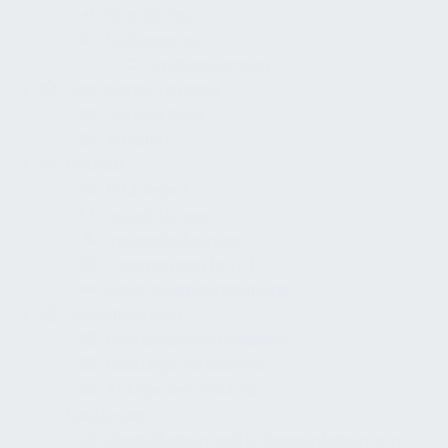
Brandschutz
Dokumente
Straßenflächen
Geschäftsprozesse
Service Desk
Intranet
Betrieb
Prüfungen
Inspektionen
Instandsetzungen
Optimierung (KVP)
Ersatzteilmanagement
Ausschreibung
Leistungsbeschreibung
Leistungsverzeichnis
Anlagenverzeichnis
Leistungen
Identifikation und Dokumentation von