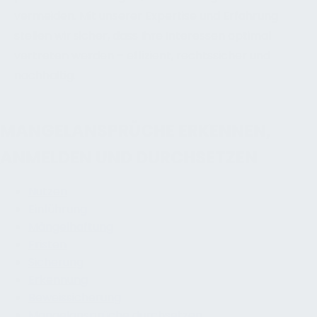
vermeiden. Mit unserer Expertise und Erfahrung
stellen wir sicher, dass Ihre Interessen optimal
vertreten werden – effizient, rechtssicher und
nachhaltig.
MANGELANSPRÜCHE ERKENNEN,
ANMELDEN UND DURCHSETZEN
Nutzen
Einführung
Mängelhaftung
Fristen
Sicherung
Erkennung
Beweissicherung
Mangelansprüche durchsetzen