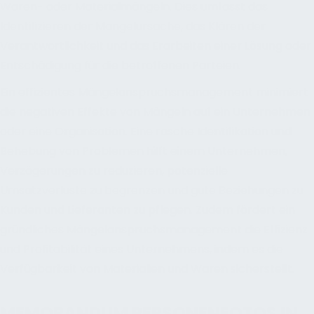
Waren- oder Materialmängeln. Dies umfasst das
Identifizieren der Mangelursache, das Klären der
Verantwortlichkeit und das Erarbeiten einer Lösung oder
Entschädigung für die betroffenen Parteien.
Ein effizientes Mängelanspruchsmanagement minimiert
die negativen Effekte von Mängeln auf ein Unternehmen
oder eine Organisation. Eine rasche Identifikation und
Behebung von Problemen hilft einem Unternehmen,
Verzögerungen zu reduzieren, potenzielle
Umsatzverluste zu begrenzen und gute Beziehungen zu
Kunden und Lieferanten zu pflegen. Zudem fördert ein
gründliches Mängelanspruchsmanagement die Effizienz
und Profitabilität eines Unternehmens, indem es die
Verfügbarkeit von Materialien und Waren sicherstellt.
MEMORANDUM PERSONENFOTOS IN