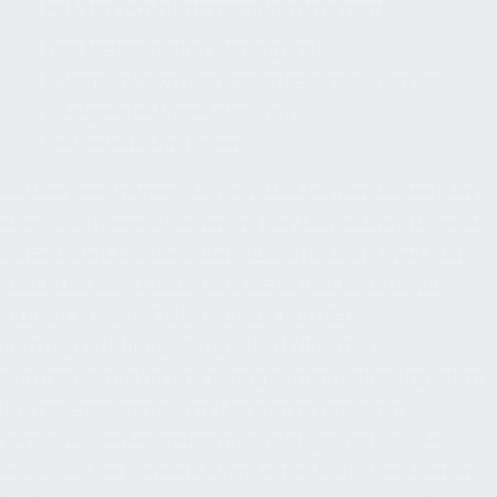
PRÄZISE PLANUNGSDOKUMENTATION
Eine fachgerechte Planung und
Dokumentation des Bauvorhabens sichert die
erfolgreiche Umsetzung von
Gebäudetechnologien.
Bei
Werkverträgen
, die nach
VOB
verhandelt werden,
ist es üblich, eine Absicherung der Mängelansprüche zu
vereinbaren. Das bedeutet, dass Errichterfirmen nach
Abschluss der Arbeiten eine Sicherheit hinterlegen
müssen. In vielen Fällen wandelt sich die
Vertragserfüllungsbürgschaft
(10 % des
Auftragswertes) in eine
Mangelanspruchsbürgschaft
(5% der Endsumme) um. Manchmal versuchen
Verkäufer, die Mangelanspruchsbürgschaft auf die
Hälfte der Vertragserfüllungsbürgschaft zu reduzieren.